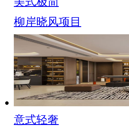
美式极简
柳岸晓风项目
意式轻奢