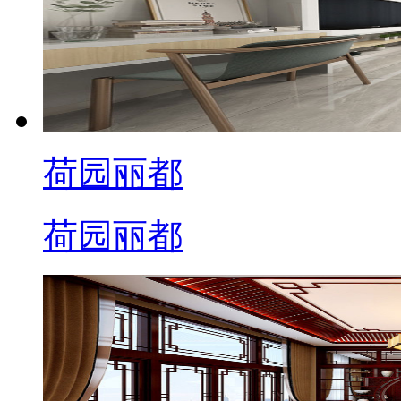
荷园丽都
荷园丽都