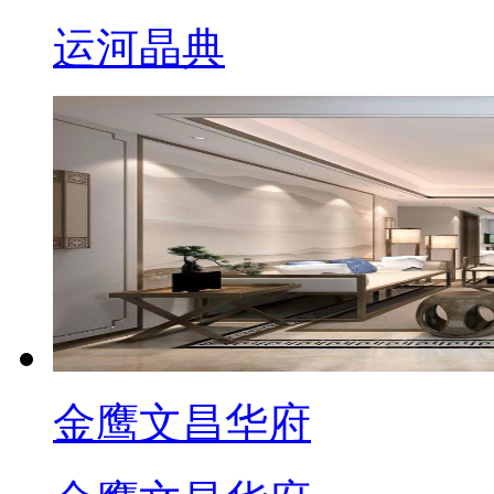
运河晶典
金鹰文昌华府